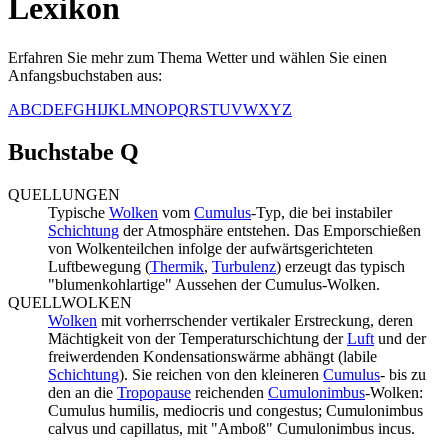
Lexikon
Erfahren Sie mehr zum Thema Wetter und wählen Sie einen
Anfangsbuchstaben aus:
A
B
C
D
E
F
G
H
I
J
K
L
M
N
O
P
Q
R
S
T
U
V
W
X
Y
Z
Buchstabe Q
QUELLUNGEN
Typische
Wolken
vom
Cumulus
-Typ, die bei instabiler
Schichtung
der Atmosphäre entstehen. Das Emporschießen
von Wolkenteilchen infolge der aufwärtsgerichteten
Luftbewegung (
Thermik
,
Turbulenz
) erzeugt das typisch
"blumenkohlartige" Aussehen der Cumulus-Wolken.
QUELLWOLKEN
Wolken
mit vorherrschender vertikaler Erstreckung, deren
Mächtigkeit von der Temperaturschichtung der
Luft
und der
freiwerdenden Kondensationswärme abhängt (labile
Schichtung
). Sie reichen von den kleineren
Cumulus
- bis zu
den an die
Tropopause
reichenden
Cumulonimbus
-Wolken:
Cumulus humilis, mediocris und congestus; Cumulonimbus
calvus und capillatus, mit "Amboß" Cumulonimbus incus.